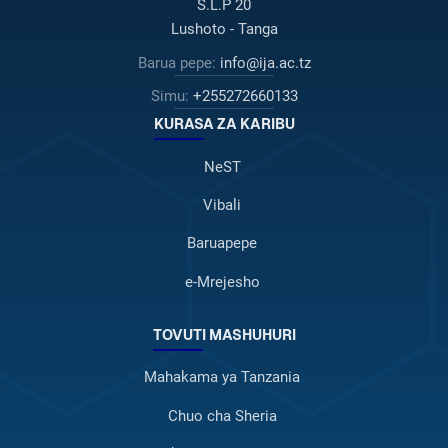
S.L.P 20
Lushoto - Tanga
Barua pepe:
info@ija.ac.tz
Simu:
+255272660133
KURASA ZA KARIBU
NeST
Vibali
Baruapepe
e-Mrejesho
TOVUTI MASHUHURI
Mahakama ya Tanzania
Chuo cha Sheria