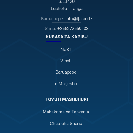
S.L.P 20
Lushoto - Tanga
Barua pepe:
info@ija.ac.tz
Simu:
+255272660133
KURASA ZA KARIBU
NeST
Vibali
Baruapepe
e-Mrejesho
TOVUTI MASHUHURI
Mahakama ya Tanzania
Chuo cha Sheria