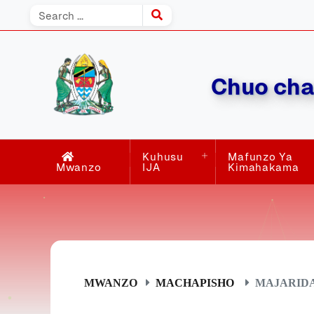
Chuo cha
Kuhusu
Mafunzo Ya
Mwanzo
IJA
Kimahakama
MWANZO
MACHAPISHO
MAJARIDA