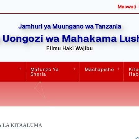
Maswali
Jamhuri ya Muungano wa Tanzania
 Uongozi wa Mahakama Lush
Elimu Haki Wajibu
Mafunzo Ya
Machapisho
Kit
Sheria
Hab
 LA KITAALUMA