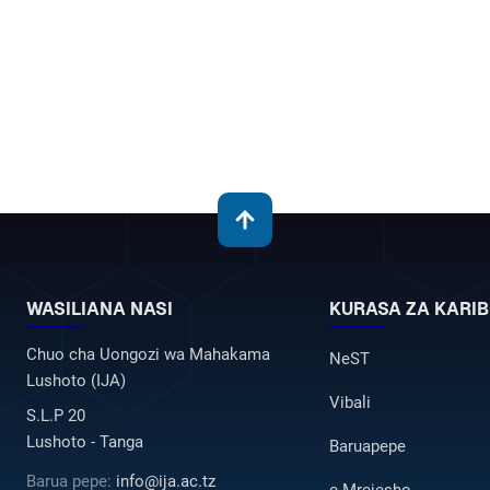
WASILIANA NASI
KURASA ZA KARIB
Chuo cha Uongozi wa Mahakama
NeST
Lushoto (IJA)
Vibali
S.L.P 20
Lushoto - Tanga
Baruapepe
Barua pepe:
info@ija.ac.tz