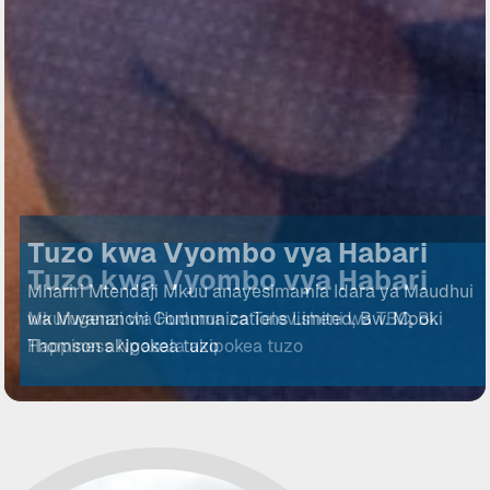
Tuzo kwa Vyombo vya Habari
Mhariri Mtendaji Mkuu anayesimamia Idara ya Maudhui
wa Mwananchi Communications Limited, Bw. Mpoki
Thomson akipokea tuzo