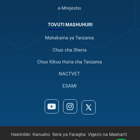
e-Mrejesho
TOVUTI MASHUHURI
Mahakama ya Tanzania
Chuo cha Sheria
Chuo Kikuu Huria cha Tanzania
NACTVET
ESAMI
Hakimiliki
Kanusho
Sera ya Faragha
Vigezo na Masharti