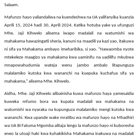
Salaam.
Mafunzo hayo yaliandaliwa na kuendeshwa na IJA yalifanyika kuanzia
Aprili 15, 2024 hadi 30, Aprili 2024. Katika hotuba yake ya ufunguzi
Mhe. Jaji Kihwelo alisema iwapo madalali na watumishi wa
mahakama hawazingatii sheria, kanuni na maadili ya kazi yao, itakuwa
ni sifa ya Mahakama ambayo imeharibika, si yao.
“Nawaomba nyote
mtekeleze maagizo ya mahakama kwa uaminifu na uadilifu mkubwa
mnapowahudumia wateja wenu jambo ambalo litapunguza
malalamiko kutoka kwa wananchi na kuepuka kuchafua sifa ya
mahakama,” alisema Mhe. Kihwelo.
Aidha, Mhe. Jaji Kihwelo alibainisha kuwa mafunzo haya yamesaidia
kuweka mfumo bora wa kupata madalali wa mahakama na
watumishi wa nyaraka na kupunguza malalamiko mengi kutoka kwa
wananchi.
Kwa upande wake mratibu wa mafunzo hayo na Mhadhiri
wa IJA Bi Fatuma Mgomba alitaja lengo la mafunzo hayo ni kuboresha
eneo la utoaji haki kwa kuhakikisha Mahakama inakuwa na madalali