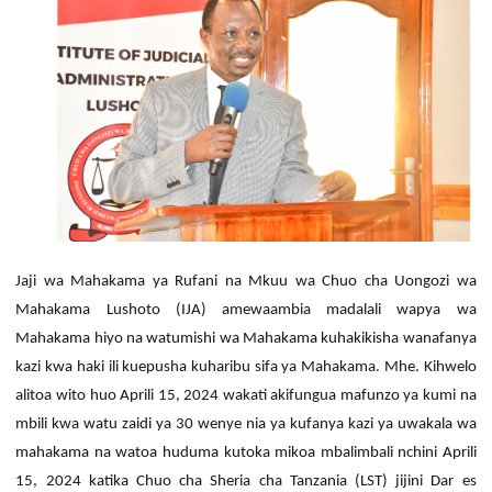
Jaji wa Mahakama ya Rufani na Mkuu wa Chuo cha Uongozi wa
Mahakama Lushoto (IJA) amewaambia madalali wapya wa
Mahakama hiyo na watumishi wa Mahakama kuhakikisha wanafanya
kazi kwa haki ili kuepusha kuharibu sifa ya Mahakama.
Mhe. Kihwelo
alitoa wito huo Aprili 15, 2024 wakati akifungua mafunzo ya kumi na
mbili kwa watu zaidi ya 30 wenye nia ya kufanya kazi ya uwakala wa
mahakama na watoa huduma kutoka mikoa mbalimbali nchini Aprili
15, 2024 katika Chuo cha Sheria cha Tanzania (LST) jijini Dar es