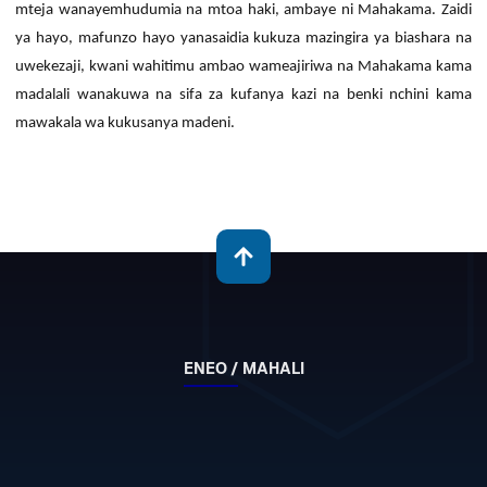
mteja wanayemhudumia na mtoa haki, ambaye ni Mahakama.
Zaidi
ya hayo, mafunzo hayo yanasaidia kukuza mazingira ya biashara na
uwekezaji, kwani wahitimu ambao wameajiriwa na Mahakama kama
madalali wanakuwa na sifa za kufanya kazi na benki nchini kama
mawakala wa kukusanya madeni.
ENEO / MAHALI