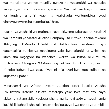
wa mahakama wenye maadili, uwezo na watumishi wa nyaraka
wenye ujuzi na vitendea kazi vya kisasa.
Washiriki walifanya mitihani
ya kupima umahiri wao na waliofaulu walitunukiwa vyeti
vinavyowawezesha kuomba kazi hiyo.
Baadhi ya washiriki wa mafunzo hayo akiwemo Mkurugenzi Msaidizi
wa Kampuni ya Master Auction Company Ltd kutoka Kahama mkoani
Shinyanga Bi.Gendo Shimbi walibainisha kuwa mafunzo hayo
yatamsaidia kutekeleza majukumu yake kwa ufanisi na weledi na
kuepusha migogoro na wananchi wakati wa kutoa hukumu za
mahakama.
Aliongeza, "Mafunzo haya ni fursa kwa kila mmoja wetu;
ni soko kubwa kwa sasa, hivyo ni njia nzuri kwa mtu kujiajiri na
kujipatia kipato."
Mkurugenzi wa African Dream Auction Mart kutoka Arusha
Bw.Dietrich Kateule alieleza matarajio yake kwa mafunzo hayo
akisema yatamsaidia kuelewa sheria na kanuni zote zinazosimamia
kazi hii ili kuhakikisha haki inatendeka ipasavyo kwa pande zote mbili-